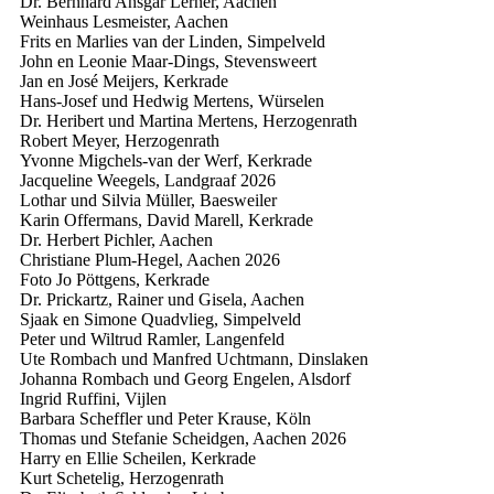
Dr. Bernhard Ansgar Lerner, Aachen
Weinhaus Lesmeister, Aachen
Frits en Marlies van der Linden, Simpelveld
John en Leonie Maar-Dings, Stevensweert
Jan en José Meijers, Kerkrade
Hans-Josef und Hedwig Mertens, Würselen
Dr. Heribert und Martina Mertens, Herzogenrath
Robert Meyer, Herzogenrath
Yvonne Migchels-van der Werf, Kerkrade
Jacqueline Weegels, Landgraaf
2026
Lothar und Silvia Müller, Baesweiler
Karin Offermans, David Marell, Kerkrade
Dr. Herbert Pichler, Aachen
Christiane Plum-Hegel, Aachen
2026
Foto Jo Pöttgens, Kerkrade
Dr. Prickartz, Rainer und Gisela, Aachen
Sjaak en Simone Quadvlieg, Simpelveld
Peter und Wiltrud Ramler, Langenfeld
Ute Rombach und Manfred Uchtmann, Dinslaken
Johanna Rombach und Georg Engelen, Alsdorf
Ingrid Ruffini, Vijlen
Barbara Scheffler und Peter Krause, Köln
Thomas und Stefanie Scheidgen, Aachen
2026
Harry en Ellie Scheilen, Kerkrade
Kurt Schetelig, Herzogenrath