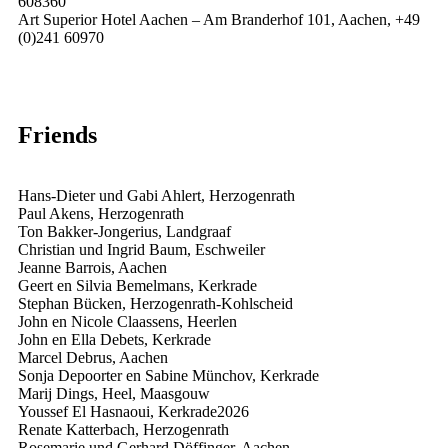
608360
Art Superior Hotel Aachen – Am Branderhof 101, Aachen, +49
(0)241 60970
Friends
Hans-Dieter und Gabi Ahlert, Herzogenrath
Paul Akens, Herzogenrath
Ton Bakker-Jongerius, Landgraaf
Christian und Ingrid Baum, Eschweiler
Jeanne Barrois, Aachen
Geert en Silvia Bemelmans, Kerkrade
Stephan Bücken, Herzogenrath-Kohlscheid
John en Nicole Claassens, Heerlen
John en Ella Debets, Kerkrade
Marcel Debrus, Aachen
Sonja Depoorter en Sabine Münchov, Kerkrade
Marij Dings, Heel, Maasgouw
Youssef El Hasnaoui, Kerkrade
2026
Renate Katterbach, Herzogenrath
Rosemarie und Gerhard Döffinger, Aachen