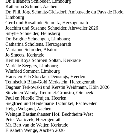
Dr. Elisabeth Schloeder, Limbourg
Katharina Schmidt, Aachen
Dr. Phil. Jörg Schmitz-Gielsdorf, Ambassade du Pays de Rode,
Limbourg
Gerd und Rosalinde Schmitz, Herzogenrath
Joachim und Susanne Schneider, Ahrweiler
2026
Sibylle Schneider, Heinsberg
Dr. Brigitte Schoengen, Limbourg
Catharina Scholtens, Herzogenrath
Marianne Schröder, Alsdorf
Jo Smeets, Kerkrade
Bert en Roya Schröen-Soltan, Kerkrade
Mariëtte Seegers, Limbourg
Winfried Sommer, Limbourg
Harry en Ella Storcken-Deusings, Heerlen
Tennisclub Blau-Gold Merkstein, Herzogenrath
Dagmar Terkowski und Kerstin Weidmann, Köln
2026
Stevin en Wendy Treurniet-Groustra, Oirsbeek
Paul en Nicolle Truijen, Heerlen
Siegfried und Heidemarie Tschinkel, Eschweiler
Helga Weigand, Aachen
Weingut Bastianshauser Hof, Bechtheim-West
Peter Waliczek, Herzogenrath
Mr. Bert van de Weijer, Kerkrade
Elisabeth Wenge, Aachen
2026