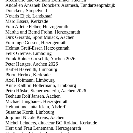
André en Ansaneh Donckers-Aramesh, Tandartsenpraktijk
Donckers, Simpelveld
Notaris Eijck, Landgraaf
Marc Essers, Kerkrade
Frau Arlette Felber, Herzogenrath
Martha und Bernd Frohn, Herzogenrath
Dirk Gerards, Sport Mulack, Aachen
Frau Inge Gossen, Herzogenrath
Helmut Greif-Esser, Herzogenrath
Felix Gremse, Limbourg
Frank Rainer Greschik, Aachen
2026
Peter Hartges, Aachen
2026
Bärbel Havenith, Limbourg
Pierre Herinx, Kerkrade
Axel Hofmann, Limbourg
Anne-Kathrin Holtermann, Limbourg
Petra Hüske, Steuerberaterin, Aachen
2026
Teehaus Rolf Jansen, Aachen
Michael Jungbauer, Herzogenrath
Helmut und Jutta Klein, Alsdorf
Susanne Korth, Limbourg
Jörg und Nicole Kreus, Aachen
Michel Leinders, directeur BC Rolduc, Kerkrade
Herr und Frau Lenemann, Herzogenrath