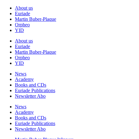
About us
Euriade
Martin Buber-Plaque
Orpheo
YID
About us
Euriade
Martin Buber-Plaque
Orpheo
YID
News
Academy
Books and CDs
Euriade Publications
Newsletter Abo
News
Academy
Books and CDs
Euriade Publications
Newsletter Abo