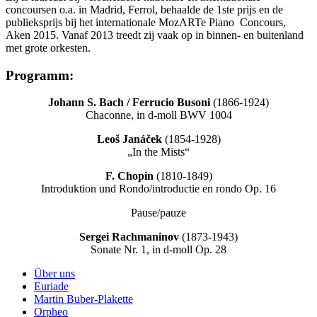
concoursen o.a. in Madrid, Ferrol, behaalde de 1ste prijs en de
publieksprijs bij het internationale MozARTe Piano Concours,
Aken 2015. Vanaf 2013 treedt zij vaak op in binnen- en buitenland
met grote orkesten.
Programm:
J
o
h
a
nn
S.
Bach / Ferrucio Busoni
(1866-1924)
Chaconne, in d-moll BWV 1004
L
eoš Janáček
(1854-1928)
„In the Mists“
F
. Chopin
(1810-1849)
Introduktion und Rondo/introductie en rondo Op. 16
Pause/pauze
Sergei Rachmaninov
(1873-1943)
Sonate Nr. 1, in d-moll Op. 28
Über uns
Euriade
Martin Buber-Plakette
Orpheo