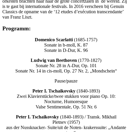
orkesten brachten haar naar de grote concertzalen in de wereld. Zij
is te gast bij internationale festivals. In 2016 verscheen bij Genuin
Classics de opname van de ‘12 etudes d’exécution transcendante’
van Franz Liszt.
Programm:
Domenico
S
c
a
r
l
a
tt
i
(1685-1757)
Sonate in b-moll, K. 87
Sonate in D-Dur, K. 96
Ludwig van Beethoven
(1770-1827)
Sonate Nr. 28 in A-Dur, Op. 101
Sonate Nr. 14 in cis-moll, Op. 27 Nr. 2, „Mondschein“
Pause/pauze
P
e
t
e
r
I. Tschaikovsky
(1840-1893)
Zwei Klavierstücke/twee stukken voor piano Op. 10:
Nocturne, Humoresque
Valse Sentimentale, Op. 51 Nr. 6
P
e
t
e
r
I. Tschaikovsky
(1840-1893) / Transk. Mikhail
Pletnev (1957)
aus der Nussknacker- Suite/uit de Noten- krakerssuite: „Andante