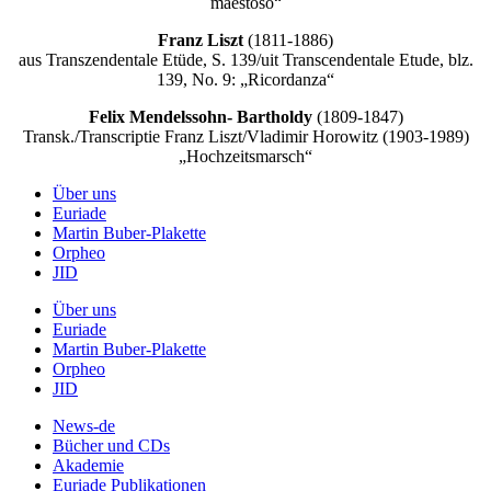
maestoso“
F
r
anz Liszt
(1811-1886)
aus Transzendentale Etüde, S. 139/uit Transcendentale Etude, blz.
139, No. 9: „Ricordanza“
F
elix Mendelssohn- Bartholdy
(1809-1847)
Transk./Transcriptie Franz Liszt/Vladimir Horowitz (1903-1989)
„Hochzeitsmarsch“
Über uns
Euriade
Martin Buber-Plakette
Orpheo
JID
Über uns
Euriade
Martin Buber-Plakette
Orpheo
JID
News-de
Bücher und CDs
Akademie
Euriade Publikationen