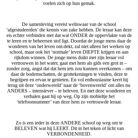
voelen zich op hun gemak.
De samenleving vereist weliswaar van de school
‘afgestudeerden’ die kennis van zake hebben. De leraar kan deze
eis echter verbinden met dat wat ONDER de oppervlakte van de
te leren en te beheersen stof ligt. Doordat de jonge mens daar de
wonderen van het leven ont-dekt, zal niet alleen het werken op
school, maar ook het ‘normale’ leven DIEPTE krijgen en aan
rijkdom winnen. De jonge mens duikt met zijn leraar vol
vertrouwen in het water, gaat met hem als gids een grot in –
zonder zorg, angst dat dat hem iets zou kunnen overkomen – om
daar de bodemschatten, de grottekeningen te vinden, deze te
begrijpen en ervan te genieten. En vol enthousiasme keert hij
terug uit deze ‘onderwereld’ naar de ‘bovenwereld’ om alles nu
ANDERS – intensiever – te beleven. En met deze wonderen en
verhalen gaat hij op weg. Op zijn mobieltje het
‘telefoonnummer’ van deze hem zo vertrouwde leraar.
Zo is een ieder in deze ANDERE school op weg om te
BELEVEN wat hij LEERT. Dit in het teken of licht van
VERBONDENHEID.