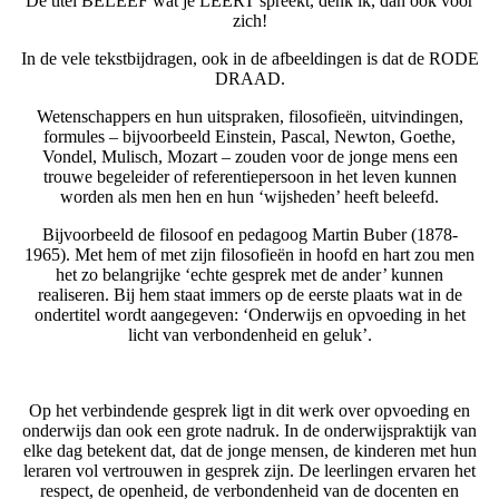
De titel BELEEF wat je LEERT spreekt, denk ik, dan ook voor
zich!
In de vele tekstbijdragen, ook in de afbeeldingen is dat de RODE
DRAAD.
Wetenschappers en hun uitspraken, filosofieën, uitvindingen,
formules – bijvoorbeeld Einstein, Pascal, Newton, Goethe,
Vondel, Mulisch, Mozart – zouden voor de jonge mens een
trouwe begeleider of referentiepersoon in het leven kunnen
worden als men hen en hun ‘wijsheden’ heeft beleefd.
Bijvoorbeeld de filosoof en pedagoog Martin Buber (1878-
1965). Met hem of met zijn filosofieën in hoofd en hart zou men
het zo be­langrijke ‘echte gesprek met de ander’ kunnen
realiseren. Bij hem staat immers op de eerste plaats wat in de
ondertitel wordt aange­geven: ‘Onder­wijs en opvoeding in het
licht van verbondenheid en geluk’.
Op het verbindende gesprek ligt in dit werk over opvoeding en
onder­wijs dan ook een grote nadruk. In de onderwijspraktijk van
elke dag betekent dat, dat de jonge mensen, de kinderen met hun
leraren vol vertrouwen in gesprek zijn. De leerlingen ervaren het
respect, de openheid, de verbondenheid van de docenten en