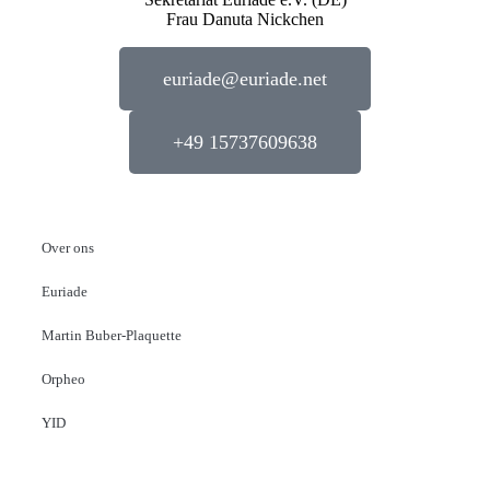
Frau Danuta Nickchen
euriade@euriade.net
+49 15737609638
Over ons
Euriade
Martin Buber-Plaquette
Orpheo
YID